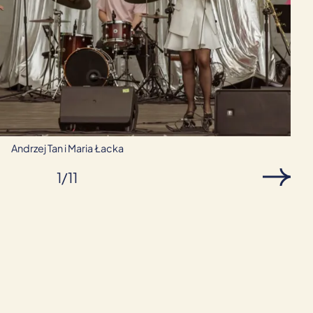
Andrzej Tan i Maria Łacka
1
/
11