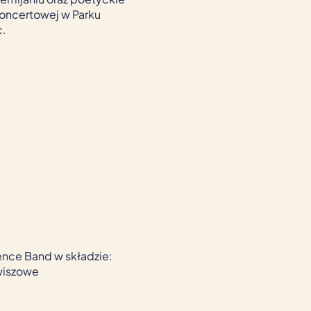
Koncertowej w Parku
c.
nce Band w składzie:
wiszowe