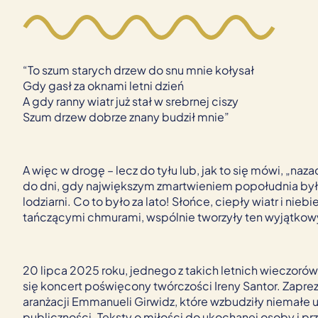
“To szum starych drzew do snu mnie kołysał
Gdy gasł za oknami letni dzień
A gdy ranny wiatr już stał w srebrnej ciszy
Szum drzew dobrze znany budził mnie”
A więc w drogę – lecz do tyłu lub, jak to się mówi, „na
do dni, gdy największym zmartwieniem popołudnia był
lodziarni. Co to było za lato! Słońce, ciepły wiatr i nieb
tańczącymi chmurami, wspólnie tworzyły ten wyjątkow
20 lipca 2025 roku, jednego z takich letnich wieczorów
się koncert poświęcony twórczości Ireny Santor. Zapr
aranżacji Emmanueli Girwidz, które wzbudziły niemałe 
publiczności. Teksty o miłości do ukochanej osoby i pr