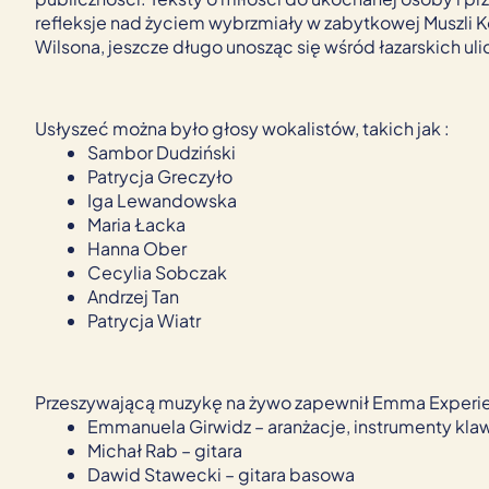
refleksje nad życiem wybrzmiały w zabytkowej Muszli 
Wilsona, jeszcze długo unosząc się wśród łazarskich uli
Usłyszeć można było głosy wokalistów, takich jak :
Sambor Dudziński
Patrycja Greczyło
Iga Lewandowska
Maria Łacka
Hanna Ober
Cecylia Sobczak
Andrzej Tan
Patrycja Wiatr
Przeszywającą muzykę na żywo zapewnił Emma Experie
Emmanuela Girwidz – aranżacje, instrumenty kla
Michał Rab – gitara
Dawid Stawecki – gitara basowa