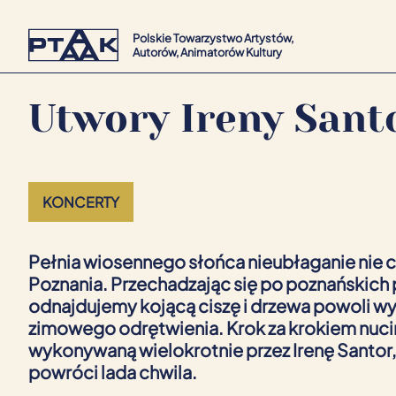
Polskie Towarzystwo Artystów,
Autorów, Animatorów Kultury
Utwory Ireny Santo
KONCERTY
Pełnia wiosennego słońca nieubłaganie nie 
Poznania. Przechadzając się po poznańskich 
odnajdujemy kojącą ciszę i drzewa powoli w
zimowego odrętwienia. Krok za krokiem nuc
wykonywaną wielokrotnie przez Irenę Santor, l
powróci lada chwila.