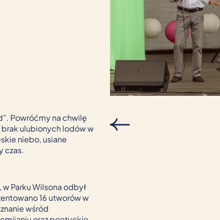
zad”. Powróćmy na chwilę
 brak ulubionych lodów w
ieskie niebo, usiane
y czas.
, w Parku Wilsona odbył
ezentowano 16 utworów w
uznanie wśród
zemijaniu oraz poetyckie