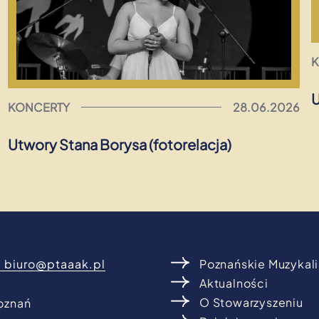
U
KONCERTY
28.06.2026
Utwory Stana Borysa (fotorelacja)
:
biuro@ptaaak.pl
Poznańskie Muzykal
Aktualności
O Stowarzyszeniu
oznań