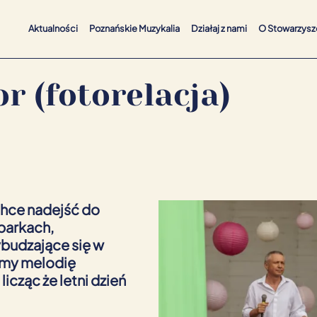
Aktualności
Poznańskie Muzykalia
Działaj z nami
O Stowarzysz
Ogłoszenia
Spotkania
Koncerty
r (fotorelacja)
chce nadejść do
parkach,
ybudzające się w
imy melodię
icząc że letni dzień