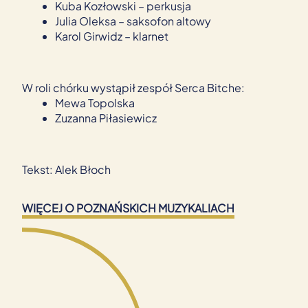
Kuba Kozłowski – perkusja
Julia Oleksa – saksofon altowy
Karol Girwidz – klarnet
W roli chórku wystąpił zespół Serca Bitche:
Mewa Topolska
Zuzanna Piłasiewicz
Tekst: Alek Błoch
WIĘCEJ O POZNAŃSKICH MUZYKALIACH