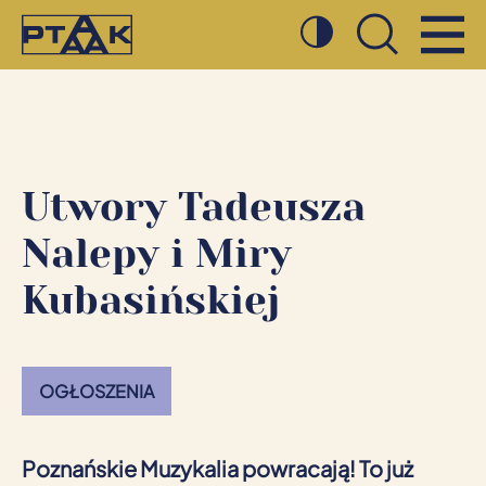
Spotkania
Poznańskie Muzykalia
Szukaj
Działaj z nami
O Stowarzyszeniu
Utwory Tadeusza
Kulturalnik Poznański
Nalepy i Miry
Kubasińskiej
OGŁOSZENIA
Poznańskie Muzykalia powracają! To już