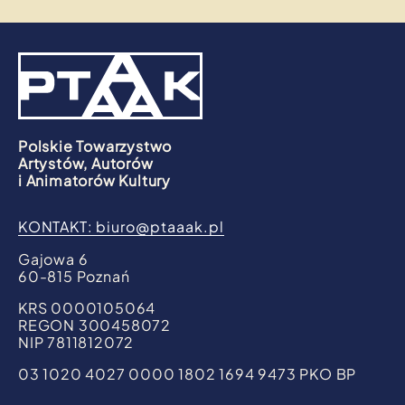
Polskie Towarzystwo
Artystów, Autorów
i Animatorów Kultury
KONTAKT:
biuro@ptaaak.pl
Gajowa 6
60-815 Poznań
KRS 0000105064
REGON 300458072
NIP 7811812072
03 1020 4027 0000 1802 1694 9473 PKO BP