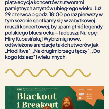
piąta edycja koncertów z utworami
pamiętnych artystów ubiegłego wieku. Już
29 czerwca o godz. 18:00 po raz pierwszy w
tym sezonie spotkamy się w zabytkowej
muszli koncertowej, by upamiętnić legendy
polskiego bluesrocka – Tadeusza Nalepę i
Mirę Kubasińską! Wybrzmią nowe,
odświeżone aranżacje takich utworów jak
„Modlitwa”, „Na drugim brzegu tęczy”, „Do
kogo idziesz” i wielu innych.